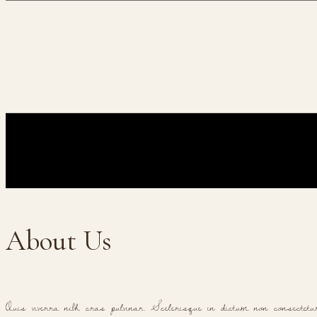
About Us
Quis viverra nibh cras pulvinar. Scelerisque in dictum non consectet