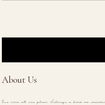
About Us
Quis viverra nibh cras pulvinar. Scelerisque in dictum non consectet