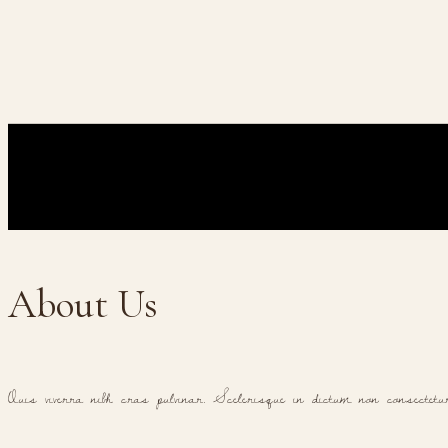
About Us
Quis viverra nibh cras pulvinar. Scelerisque in dictum non consectet