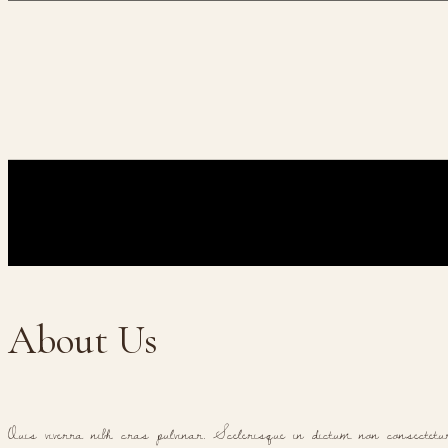
About Us
Quis viverra nibh cras pulvinar. Scelerisque in dictum non consectet